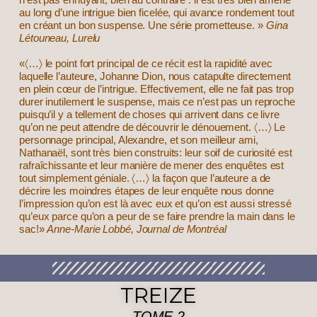
au long d’une intrigue bien ficelée, qui avance rondement tout
en créant un bon suspense. Une série prometteuse. »
Gina
Létouneau, Lurelu
«〈…〉 le point fort principal de ce récit est la rapidité avec
laquelle l’auteure, Johanne Dion, nous catapulte directement
en plein cœur de l’intrigue. Effectivement, elle ne fait pas trop
durer inutilement le suspense, mais ce n’est pas un reproche
puisqu’il y a tellement de choses qui arrivent dans ce livre
qu’on ne peut attendre de découvrir le dénouement. 〈…〉 Le
personnage principal, Alexandre, et son meilleur ami,
Nathanaël, sont très bien construits: leur soif de curiosité est
rafraîchissante et leur manière de mener des enquêtes est
tout simplement géniale. 〈…〉 la façon que l’auteure a de
décrire les moindres étapes de leur enquête nous donne
l’impression qu’on est là avec eux et qu’on est aussi stressé
qu’eux parce qu’on a peur de se faire prendre la main dans le
sac!»
Anne-Marie Lobbé, Journal de Montréal
TREIZE
TOME 2