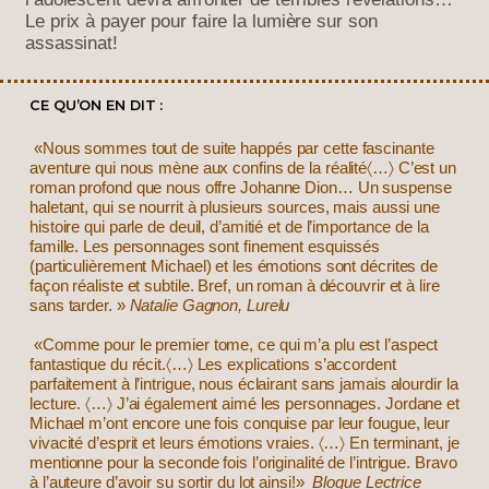
Le prix à payer pour faire la lumière sur son
assassinat!
CE QU’ON EN DIT :
«Nous sommes tout de suite happés par cette fascinante
aventure qui nous mène aux confins de la réalité〈…〉 C’est un
roman profond que nous offre Johanne Dion… Un suspense
haletant, qui se nourrit à plusieurs sources, mais aussi une
histoire qui parle de deuil, d’amitié et de l’importance de la
famille. Les personnages sont finement esquissés
(particulièrement Michael) et les émotions sont décrites de
façon réaliste et subtile. Bref, un roman à découvrir et à lire
sans tarder. »
Natalie Gagnon, Lurelu
«Comme pour le premier tome, ce qui m’a plu est l’aspect
fantastique du récit.〈…〉 Les explications s’accordent
parfaitement à l’intrigue, nous éclairant sans jamais alourdir la
lecture. 〈…〉 J’ai également aimé les personnages. Jordane et
Michael m’ont encore une fois conquise par leur fougue, leur
vivacité d’esprit et leurs émotions vraies. 〈…〉 En terminant, je
mentionne pour la seconde fois l’originalité de l’intrigue. Bravo
à l’auteure d’avoir su sortir du lot ainsi!»
Blogue Lectrice