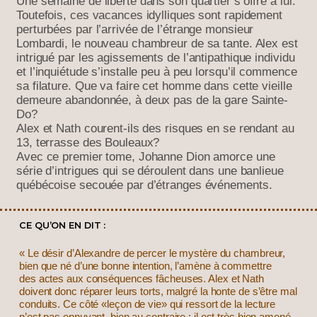
Une semaine de liberté dans son quartier s’offre à lui.
Toutefois, ces vacances idylliques sont rapidement
perturbées par l’arrivée de l’étrange monsieur
Lombardi, le nouveau chambreur de sa tante. Alex est
intrigué par les agissements de l’antipathique individu
et l’inquiétude s’installe peu à peu lorsqu’il commence
sa filature. Que va faire cet homme dans cette vieille
demeure abandonnée, à deux pas de la gare Sainte-
Do?
Alex et Nath courent-ils des risques en se rendant au
13, terrasse des Bouleaux?
Avec ce premier tome, Johanne Dion amorce une
série d’intrigues qui se déroulent dans une banlieue
québécoise secouée par d’étranges événements.
CE QU’ON EN DIT :
« Le désir d’Alexandre de percer le mystère du chambreur,
bien que né d’une bonne intention, l’amène à commettre
des actes aux conséquences fâcheuses. Alex et Nath
doivent donc réparer leurs torts, malgré la honte de s’être mal
conduits. Ce côté «leçon de vie» qui ressort de la lecture
n’est pas ennuyant, bien au contraire : il est très bien amené