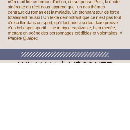
«On croit lire un roman d’action, de suspense. Puis, la chute
sidérante du récit nous apprend que l’un des thèmes
centraux du roman est la maladie. Un étonnant tour de force
totalement réussi !
Un texte démontrant que ce n’est pas tout
d’exceller dans un sport, qu’il faut aussi surtout faire preuve
d’un bel esprit sportif.
Une intrigue captivante, bien menée,
mettant en scène des personnages crédibles et volontaires.
»
Planète Québec
WILLIAM À L'ÉCOUTE
Roman policier
L’Interligne, 2008
Collection Cavales
Illustration : Lyne Lévesque
Nombre de pages: 152